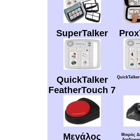
SuperTalker
Prox
QuickTalker
QuickTalker
FeatherTouch 7
Μεγάλος
Μικρός Δ
διαδοχικ