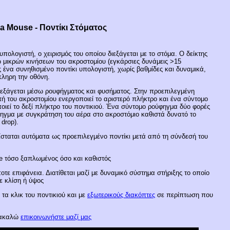
ra Mouse
- Ποντίκι Στόματος
υπολογιστή, ο χειρισμός του οποίου διεξάγεται με το στόμα. Ο δείκτης
σω μικρών κινήσεων του ακροστομίου (εγκάρσιες δυνάμεις >15
 ένα συνηθισμένο ποντίκι υπολογιστή, χωρίς βαθμίδες και δυναμικά,
ληρη την οθόνη.
ιεξάγεται μέσω ρουφήγματος και φυσήματος. Στην προεπιλεγμένη
ή του ακροστομίου ενεργοποιεί το αριστερό πλήκτρο και ένα σύντομο
ιεί το δεξί πλήκτρο του ποντικιού. Ένα σύντομο ρούφηγμα δύο φορές
φηγμα με συγκράτηση του αέρα στο ακροστόμιο καθιστά δυνατό το
drop).
ίσταται αυτόματα ως προεπιλεγμένο ποντίκι μετά από τη σύνδεσή του
se τόσο ξαπλωμένος όσο και καθιστός
τε επιφάνεια. Διατίθεται μαζί με δυναμικό σύστημα στήριξης το οποίο
ε κλίση ή ύψος
τα κλικ του ποντικιού και με
εξωτερικούς διακόπτες
σε περίπτωση που
αρακαλώ
επικοινωνήστε μαζί μας