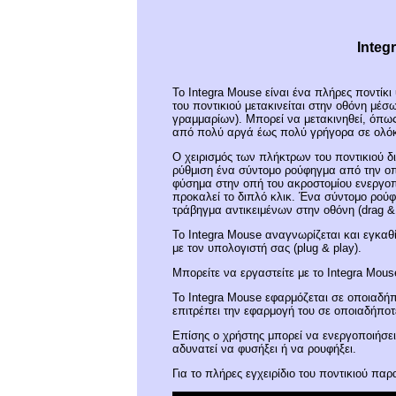
Integ
Το Integra Mouse είναι ένα πλήρες ποντίκι 
του ποντικιού μετακινείται στην οθόνη μέ
γραμμαρίων). Μπορεί να μετακινηθεί, όπως
από πολύ αργά έως πολύ γρήγορα σε ολόκ
Ο χειρισμός των πλήκτρων του ποντικιού δ
ρύθμιση ένα σύντομο ρούφηγμα από την οπ
φύσημα στην οπή του ακροστομίου ενεργοπο
προκαλεί το διπλό κλικ. Ένα σύντομο ρού
τράβηγμα αντικειμένων στην οθόνη (drag & 
Το Integra Mouse αναγνωρίζεται και εγκαθ
με τον υπολογιστή σας (plug & play).
Μπορείτε να εργαστείτε με το Integra Mou
Το Integra Mouse εφαρμόζεται σε οποιαδήπο
επιτρέπει την εφαρμογή του σε οποιαδήποτ
Επίσης ο χρήστης μπορεί να ενεργοποιήσει 
αδυνατεί να φυσήξει ή να ρουφήξει.
Για το πλήρες εγχειρίδιο του ποντικιού π