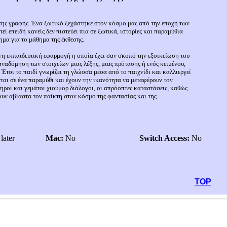
της γραφής. Ένα ξωτικό ξεχάστηκε στον κόσμο μας από την εποχή των
εί επειδή κανείς δεν πιστεύει πια σε ξωτικά, ιστορίες και παραμύθια
ημα για το μάθημα της έκθεσης.
η εκπαιδευτική εφαρμογή η οποία έχει σαν σκοπό την εξοικείωση του
αναδόμηση των στοιχείων μιας λέξης, μιας πρότασης ή ενός κειμένου,
Έτσι το παιδί γνωρίζει τη γλώσσα μέσα από το παιχνίδι και καλλιεργεί
ται σε ένα παραμύθι και έχουν την ικανότητα να μεταφέρουν τον
ηροί και γεμάτοι χιούμορ διάλογοι, οι απρόοπτες καταστάσεις, καθώς
υν αβίαστα τον παίκτη στον κόσμο της φαντασίας και της
later
Mac:
No
Switch Access:
No
TOP