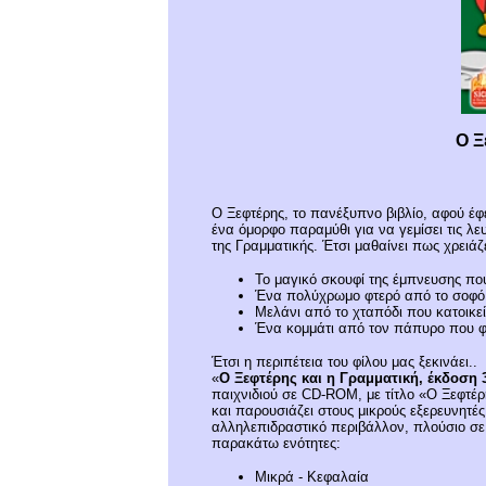
Ο Ξ
Ο Ξεφτέρης, το πανέξυπνο βιβλίο, αφού έ
ένα όμορφο παραμύθι για να γεμίσει τις λευ
της Γραμματικής. Έτσι μαθαίνει πως χρειάζ
Το μαγικό σκουφί της έμπνευσης πο
Ένα πολύχρωμο φτερό από το σοφό 
Μελάνι από το χταπόδι που κατοικε
Ένα κομμάτι από τον πάπυρο που φυ
Έτσι η περιπέτεια του φίλου μας ξεκινάει..
«
Ο Ξεφτέρης και η Γραμματική, έκδοση 
παιχνιδιού σε CD-ROM, με τίτλο «Ο Ξεφτέρ
και παρουσιάζει στους μικρούς εξερευνητέ
αλληλεπιδραστικό περιβάλλον, πλούσιο σε 
παρακάτω ενότητες:
Μικρά - Κεφαλαία