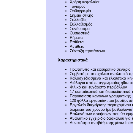
Χρήση κεφαλαίου
Τονισμός
Ορθογραφία
Σημεία στίξης
Συλλαβές
Συλλαβισμός
Συνδυασμοί
Ουσιαστικά
Ρήματα
Επίθετα
Αντίθετα
Σύνταξη προτάσεων
Χαρακτηριστικά
Πρωτότυπο και εφευρετικό σενάριο
Συμβατό με το σχολικό αναλυτικό 
Καλοσχεδιασμένα και ελκυστικά κι
Διάλογοι από επαγγελματίες ηθοποι
Φιλικό και ευχάριστο περιβάλλον
17 εκπαιδευτικά και διασκεδαστικά 
Παρουσίαση κανόνων γραμματικής
120 φύλλα εργασιών που βασίζονται 
Εργαλείο διαχείρισης περιεχομένου 
διάρκεια του χρόνου (με βαθμολογ
Επιλογή των ασκήσεων που θα εμφα
Αναλυτικό εγχειρίδιο δασκάλου για τ
Δυνατότητα αναβάθμισης μέσω Ιnter